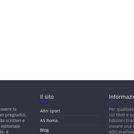
Il sito
Informazi
uovere la
Per qualsias
Altri sport
ati pregiudizi,
sui titoli e su
a scrittori e
AS Roma
Edizioni Era
 editoriale
inviare una 
Blog
le, a
ediz.eraclea@