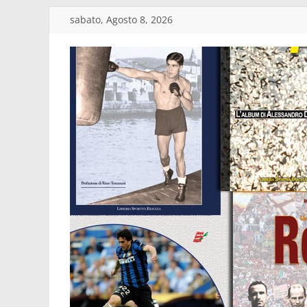
Salta
sabato, Agosto 8, 2026
al
contenuto
Edizioni
Eraclea
Casa
editrice