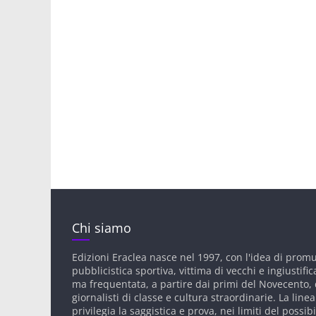
Chi siamo
Edizioni Eraclea nasce nel 1997, con l'idea di prom
pubblicistica sportiva, vittima di vecchi e ingiustific
ma frequentata, a partire dai primi del Novecento, d
giornalisti di classe e cultura straordinarie. La linea
privilegia la saggistica e prova, nei limiti del possibi