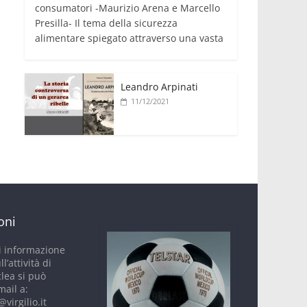
consumatori -Maurizio Arena e Marcello
Presilla- Il tema della sicurezza
alimentare spiegato attraverso una vasta
Leandro Arpinati
11/12/2021
oni
i informazione
ll’attività di
clea si può
mail a:
virgilio.it