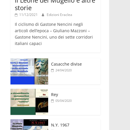
storie
11/12/2021
Edizioni Eraclea
Il ciclismo di Gastone Nencini negli
articoli dell’epoca – Giuliano Mazzoni –
Gastone Nencini, uno dei sette corridori
italiani capaci
Casacche divise
24/04/2020
Rey
05/04/2020
N.Y. 1967