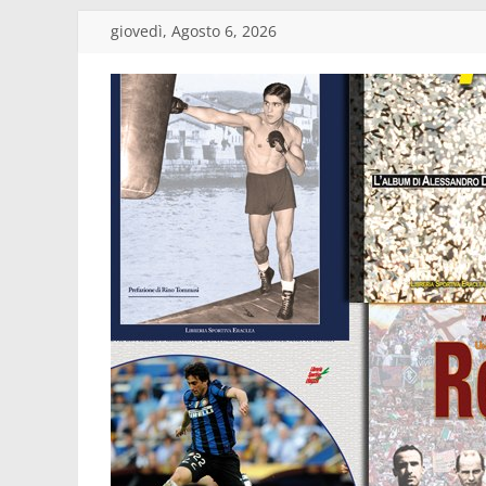
Salta
giovedì, Agosto 6, 2026
al
contenuto
Edizioni
Eraclea
Casa
editrice