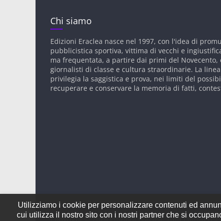
Chi siamo
Edizioni Eraclea nasce nel 1997, con l'idea di prom
pubblicistica sportiva, vittima di vecchi e ingiustific
ma frequentata, a partire dai primi del Novecento, d
giornalisti di classe e cultura straordinarie. La linea
privilegia la saggistica e prova, nei limiti del possibi
recuperare e conservare la memoria di fatti, contes
Utilizziamo i cookie per personalizzare contenuti ed annunci
cui utilizza il nostro sito con i nostri partner che si occup
Copyright © 2026
Edizioni Eraclea
. Tutti i diritti rise