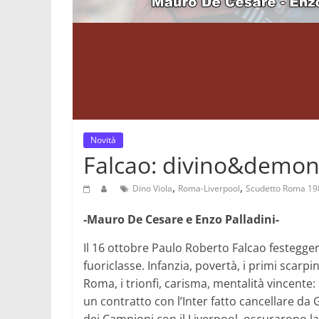
Novità
Falcao: divino&demo
,
,
Dino Viola
Roma-Liverpool
Scudetto Roma 19
-Mauro De Cesare e Enzo Palladini-
Il 16 ottobre Paulo Roberto Falcao festegger
fuoriclasse. Infanzia, povertà, i primi scarpin
Roma, i trionfi, carisma, mentalità vincente:
un contratto con l’Inter fatto cancellare da G