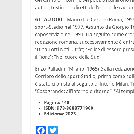
dei Campioni con il Liverpool, oscurarono la
autori, testimoni diretti dell’epoca, le racco
GLI AUTORI –
Mauro De Cesare (Roma, 1956), 
sport-Stadio nel 1977. Assunto da Giorgio T
caposervizio nel 1991. Ha seguito come croni
redazione romana. successivamente è entrato a
“Diba Totti Nati ultrà”; “Felice di essere pres
il Fiore”; “Nel cuore della Sud”.
Enzo Palladini (Milano, 1965) è alla redazi
Corriere dello sport-Stadio, prima come col
è stato cronista al seguito di Inter e Milan.
“Casagrande: all’inferno e ritorno”, “Ai tempi 
Pagine: 140
ISBN: 978-8888771960
Edizione: 2023
F
T