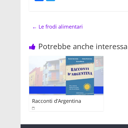
a
w
c
itt
e
er
←
Le frodi alimentari
b
o
Potrebbe anche interessar
o
k
Racconti d’Argentina