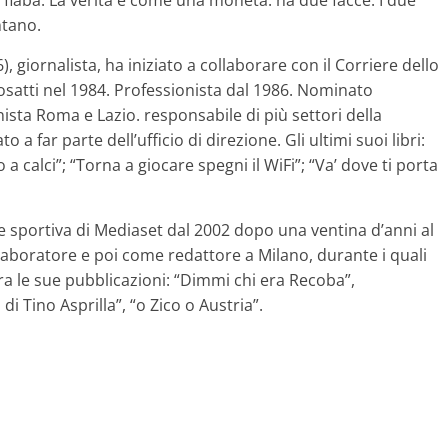
 fiaba. La verità è come una moneta: ha due facce. I due
ntano.
giornalista, ha iniziato a collaborare con il Corriere dello
osatti nel 1984. Professionista dal 1986. Nominato
sta Roma e Lazio. responsabile di più settori della
 far parte dell’ufficio di direzione. Gli ultimi suoi libri:
o a calci”; “Torna a giocare spegni il WiFi”; “Va’ dove ti porta
one sportiva di Mediaset dal 2002 dopo una ventina d’anni al
laboratore e poi come redattore a Milano, durante i quali
 Tra le sue pubblicazioni: “Dimmi chi era Recoba”,
di Tino Asprilla”, “o Zico o Austria”.