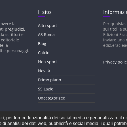
Il sito
Informazi
uovere la
Per qualsias
Altri sport
ati pregiudizi,
sui titoli e su
a scrittori e
AS Roma
Edizioni Era
 editoriale
inviare una 
Blog
le, a
ediz.eraclea@
ti e personaggi.
Calcio
Non sport
Privacy polic
Novità
Primo piano
SS Lazio
Uncategorized
, per fornire funzionalità dei social media e per analizzare il n
ano di analisi dei dati web, pubblicità e social media, i quali potr
rvati.