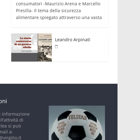
consumatori -Maurizio Arena e Marcello
Presilla- Il tema della sicurezza
alimentare spiegato attraverso una vasta
Leandro Arpinati
oni
i informazione
ll’attività di
clea si può
mail a:
virgilio.it