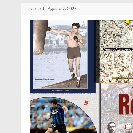
Salta
venerdì, Agosto 7, 2026
al
contenuto
Edizioni
Eraclea
Casa
editrice