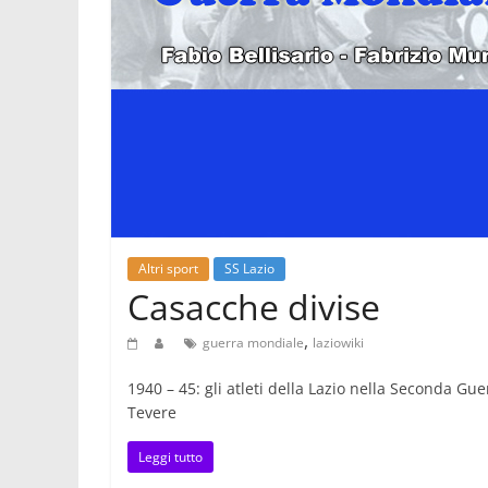
Altri sport
SS Lazio
Casacche divise
,
guerra mondiale
laziowiki
1940 – 45: gli atleti della Lazio nella Seconda Gu
Tevere
Leggi tutto