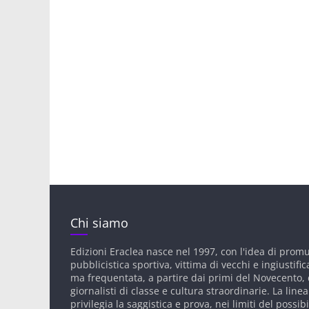
Chi siamo
Edizioni Eraclea nasce nel 1997, con l'idea di prom
pubblicistica sportiva, vittima di vecchi e ingiustific
ma frequentata, a partire dai primi del Novecento, d
giornalisti di classe e cultura straordinarie. La linea
privilegia la saggistica e prova, nei limiti del possibi