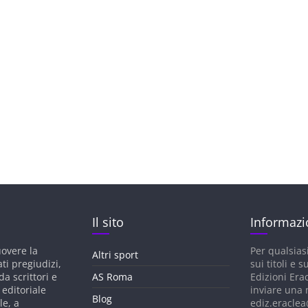
Il sito
Informazi
uovere la
Per qualsias
Altri sport
ati pregiudizi,
sui titoli e su
a scrittori e
AS Roma
Edizioni Era
 editoriale
inviare una 
Blog
le, a
ediz.eraclea@