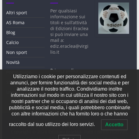
Per qualsiasi
Altri sport
informazione sui
AS Roma
titoli e sull’attività
di Edizioni Eraclea
Blog
si può inviare una
mail a:
Calcio
ediz.eraclea@virgi
lio.it
Non sport
Novità
Privacy policy
Primo piano
Utilizziamo i cookie per personalizzare contenuti ed
SS Lazio
annunci, per fornire funzionalità dei social media e per
analizzare il nostro traffico. Condividiamo inoltre
Uncategorized
informazioni sul modo in cui utilizza il nostro sito con i
nostri partner che si occupano di analisi dei dati web,
pubblicità e social media, i quali potrebbero combinarle
con altre informazioni che ha fornito loro o che hanno
raccolto dal suo utilizzo dei loro servizi.
Accetto
Copyright © 2026
Edizioni Eraclea
. Tutti i diritti riservati.
Tema:
ColorMag
di ThemeGrill. Powered by
WordPress
.