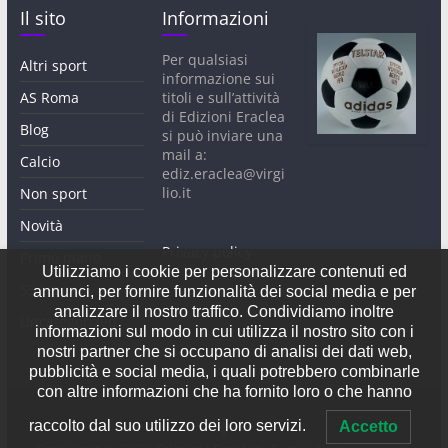
Il sito
Informazioni
Per qualsiasi
Altri sport
informazione sui
AS Roma
titoli e sull’attività
di Edizioni Eraclea
Blog
si può inviare una
mail a:
Calcio
ediz.eraclea@virgi
lio.it
Non sport
Novità
Privacy policy
Primo piano
Utilizziamo i cookie per personalizzare contenuti ed
SS Lazio
annunci, per fornire funzionalità dei social media e per
analizzare il nostro traffico. Condividiamo inoltre
Uncategorized
informazioni sul modo in cui utilizza il nostro sito con i
nostri partner che si occupano di analisi dei dati web,
pubblicità e social media, i quali potrebbero combinarle
con altre informazioni che ha fornito loro o che hanno
raccolto dal suo utilizzo dei loro servizi.
Accetto