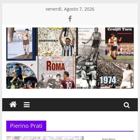
Salta
venerdì, Agosto 7, 2026
al
contenuto
Edizioni
Eraclea
Casa
editrice
di
libri
Pierino Prati
sportivi