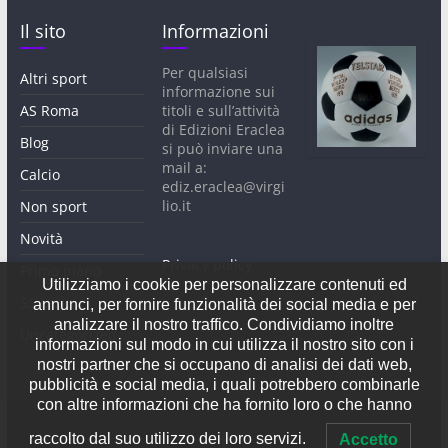
Il sito
Informazioni
Per qualsiasi
Altri sport
informazione sui
AS Roma
titoli e sull’attività
di Edizioni Eraclea
Blog
si può inviare una
mail a:
Calcio
ediz.eraclea@virgi
lio.it
Non sport
Novità
Privacy policy
Primo piano
Utilizziamo i cookie per personalizzare contenuti ed
SS Lazio
annunci, per fornire funzionalità dei social media e per
analizzare il nostro traffico. Condividiamo inoltre
Uncategorized
informazioni sul modo in cui utilizza il nostro sito con i
nostri partner che si occupano di analisi dei dati web,
pubblicità e social media, i quali potrebbero combinarle
con altre informazioni che ha fornito loro o che hanno
raccolto dal suo utilizzo dei loro servizi.
Accetto