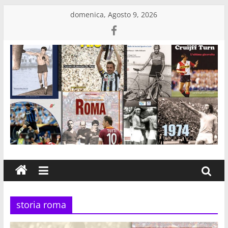
Salta
domenica, Agosto 9, 2026
al
contenuto
Edizioni
Eraclea
Casa
editrice
di
libri
storia roma
sportivi