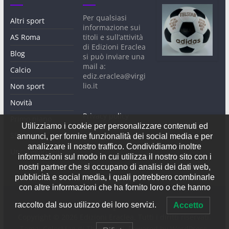
Per qualsiasi
Altri sport
informazione sui
AS Roma
titoli e sull’attività
di Edizioni Eraclea
Blog
si può inviare una
mail a:
Calcio
ediz.eraclea@virgi
lio.it
Non sport
Novità
Privacy policy
Primo piano
Utilizziamo i cookie per personalizzare contenuti ed
SS Lazio
annunci, per fornire funzionalità dei social media e per
analizzare il nostro traffico. Condividiamo inoltre
Uncategorized
informazioni sul modo in cui utilizza il nostro sito con i
nostri partner che si occupano di analisi dei dati web,
pubblicità e social media, i quali potrebbero combinarle
con altre informazioni che ha fornito loro o che hanno
raccolto dal suo utilizzo dei loro servizi.
Accetto
Copyright © 2026
Edizioni Eraclea
. Tutti i diritti riservati.
Tema:
ColorMag
di ThemeGrill. Powered by
WordPress
.