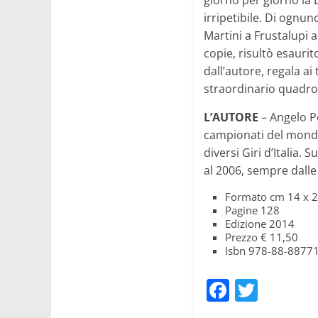
giorno per giorno la L
irripetibile. Di ognun
Martini a Frustalupi a 
copie, risultò esauri
dall’autore, regala ai
straordinario quadro 
L’AUTORE
– Angelo Pe
campionati del mondo (
diversi Giri d’Italia. 
al 2006, sempre dalle
Formato cm 14 x 
Pagine 128
Edizione 2014
Prezzo € 11,50
Isbn 978-88-8877
F
T
a
w