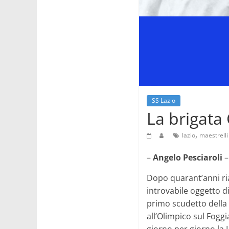
SS Lazio
La brigata
,
lazio
maestrelli
–
Angelo Pesciaroli
–
Dopo quarant’anni ria
introvabile oggetto di
primo scudetto della 
all’Olimpico sul Foggi