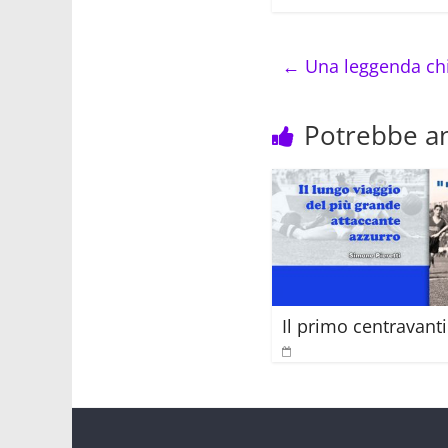
c
itt
e
er
←
Una leggenda c
b
o
Potrebbe an
o
k
Il primo centravanti