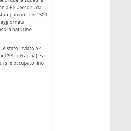
lie di quella squadra
son a Re Cecconi, da
o, stampato in sole 1500
, aggiornata
ancora nati, uno
, è stato inviato a 4
el ’98 in Francia) e a
cui si è occupato fino