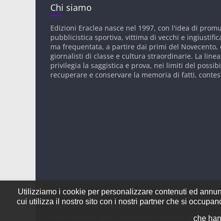
Chi siamo
Edizioni Eraclea nasce nel 1997, con l'idea di prom
pubblicistica sportiva, vittima di vecchi e ingiustific
ma frequentata, a partire dai primi del Novecento, d
giornalisti di classe e cultura straordinarie. La linea
privilegia la saggistica e prova, nei limiti del possibi
recuperare e conservare la memoria di fatti, contes
Utilizziamo i cookie per personalizzare contenuti ed annunci
cui utilizza il nostro sito con i nostri partner che si occup
Copyright © 2026
Edizioni Eraclea
. Tutti i diritti rise
Tema:
ColorMag
di ThemeGrill. Powered by
WordPr
che hann