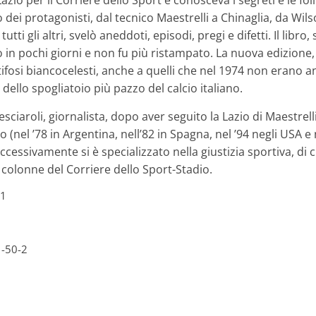
azio per il Corriere dello Sport e conosceva i segreti e le fol
o dei protagonisti, dal tecnico Maestrelli a Chinaglia, da Wil
tutti gli altri, svelò aneddoti, episodi, pregi e difetti. Il libr
to in pochi giorni e non fu più ristampato. La nuova edizione
 tifosi biancocelesti, anche a quelli che nel 1974 non erano 
dello spogliatoio più pazzo del calcio italiano.
sciaroli, giornalista, dopo aver seguito la Lazio di Maestrelli
nel ’78 in Argentina, nell’82 in Spagna, nel ’94 negli USA e n
Successivamente si è specializzato nella giustizia sportiva, di 
 colonne del Corriere dello Sport-Stadio.
21
1-50-2