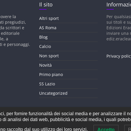
Il sito
Informazi
uovere la
Per qualsias
Altri sport
ati pregiudizi,
sui titoli e su
a scrittori e
AS Roma
Edizioni Era
 editoriale
inviare una 
Blog
le, a
ediz.eraclea@
ti e personaggi.
Calcio
Non sport
Privacy polic
Novità
Primo piano
SS Lazio
Uncategorized
, per fornire funzionalità dei social media e per analizzare il n
ano di analisi dei dati web, pubblicità e social media, i quali potr
rvati.
ess
.
o raccolto dal suo utilizzo dei loro servizi.
Accetto
R