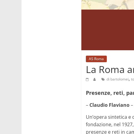
AS Roma
La Roma a
,
di bartolomei
to
Presenze, reti, pa
–
Claudio Flaviano
–
Un’opera sintetica e 
fondazione, nel 1927,
presenze e reti in cam