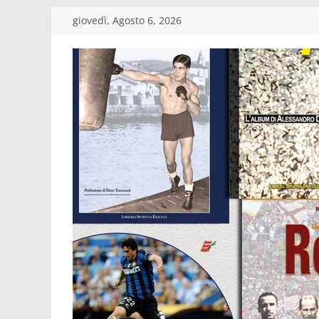
Salta
giovedì, Agosto 6, 2026
al
contenuto
Edizioni
Eraclea
Casa
editrice