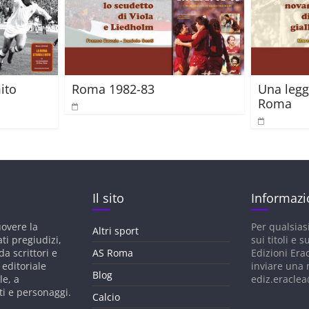
ito
Roma 1982-83
Una leg
Roma
Il sito
Informazi
uovere la
Per qualsias
Altri sport
ati pregiudizi,
sui titoli e su
a scrittori e
AS Roma
Edizioni Era
 editoriale
inviare una 
Blog
le, a
ediz.eraclea@
ti e personaggi.
Calcio