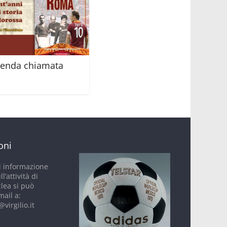
genda chiamata
oni
i informazione
ll’attività di
clea si può
mail a:
virgilio.it