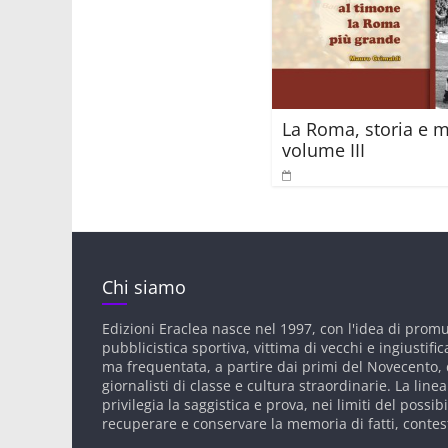
La Roma, storia e m
volume III
Chi siamo
Edizioni Eraclea nasce nel 1997, con l'idea di prom
pubblicistica sportiva, vittima di vecchi e ingiustific
ma frequentata, a partire dai primi del Novecento, d
giornalisti di classe e cultura straordinarie. La linea
privilegia la saggistica e prova, nei limiti del possibi
recuperare e conservare la memoria di fatti, contes