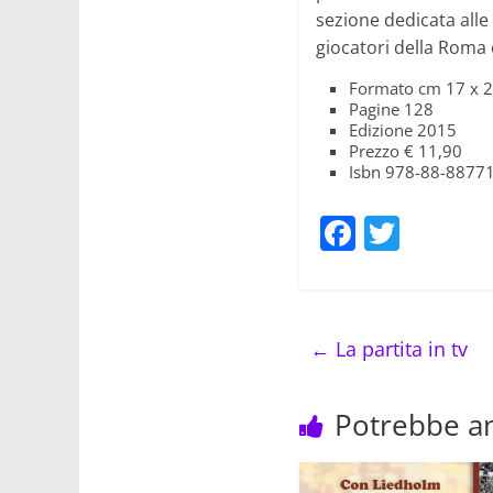
sezione dedicata alle 
giocatori della Roma
Formato cm 17 x 
Pagine 128
Edizione 2015
Prezzo € 11,90
Isbn 978-88-8877
F
T
a
w
c
itt
e
er
←
La partita in tv
b
o
Potrebbe an
o
k