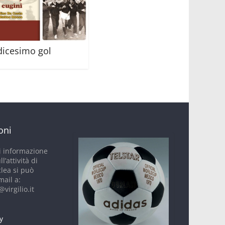
dicesimo gol
oni
i informazione
ll’attività di
clea si può
mail a:
virgilio.it
y