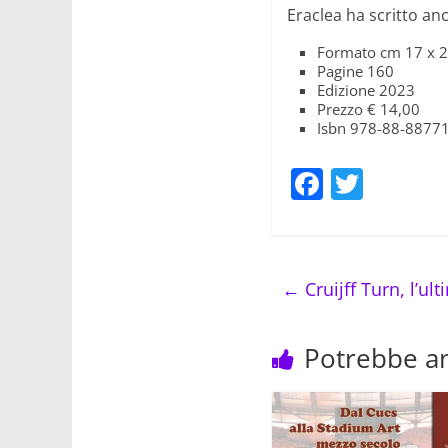
Eraclea ha scritto an
Formato cm 17 x 
Pagine 160
Edizione 2023
Prezzo € 14,00
Isbn 978-88-8877
F
T
a
w
c
itt
e
er
←
Cruijff Turn, l’ul
b
o
Potrebbe an
o
k