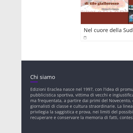
Nel cuore della Sud
Chi siamo
Edizioni Eraclea nasce nel 1997, con l'idea di prom
pubblicistica sportiva, vittima di vecchi e ingiustific
ma frequentata, a partire dai primi del Novecento, d
giornalisti di classe e cultura straordinarie. La linea
privilegia la saggistica e prova, nei limiti del possibi
recuperare e conservare la memoria di fatti, contes