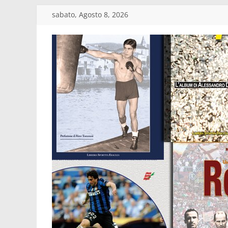
Salta
sabato, Agosto 8, 2026
al
contenuto
Edizioni
Eraclea
Casa
editrice