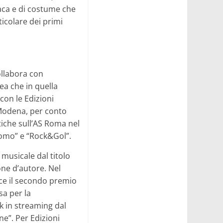
naca e di costume che
icolare dei primi
ollabora con
cea che in quella
con le Edizioni
i Modena, per conto
tiche sull’AS Roma nel
luomo” e “Rock&Gol”.
 musicale dal titolo
one d’autore. Nel
nce il secondo premio
sa per la
k in streaming dal
e”. Per Edizioni