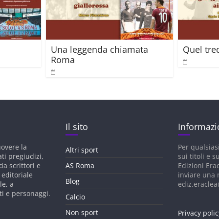
Una leggenda chiamata
Quel tre
Roma
Il sito
Informazi
uovere la
Per qualsias
Altri sport
ati pregiudizi,
sui titoli e su
a scrittori e
AS Roma
Edizioni Era
 editoriale
inviare una 
Blog
le, a
ediz.eraclea@
ti e personaggi.
Calcio
Non sport
Privacy polic