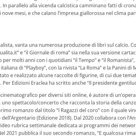
. In parallelo alla vicenda calcistica camminano fatti di cro
 nove mesi, e che calano l’impresa giallorossa nel clima part
nalista, vanta una numerosa produzione di libri sul calcio. C
tualita.it” e “il Giornale di roma” sia nella sua versione carta
 per molti anni con i quotidiani “il Tempo” e “il Romanista”, 
 italiana di “Playboy”, con la rivista “La Roma” e la Panini d
tato e realizzato alcune raccolte di figurine, di cui due tema
. Per Edizioni Eraclea ha scritto anche “Il presidente genti
o cinematografico per diversi siti online, è autore di un’opera
, uno spettacolo/concerto che racconta la storia della canz
primo romanzo dal titolo “I Ragazzi del coro” con il quale vi
 dell’Argentario (Edizione 2018). Dal 2020 collabora con l’An
video rubrica settimanale dedicata ai programmi dei networ
 Nel 2021 pubblica il suo secondo romanzo, “E qualcosa riman