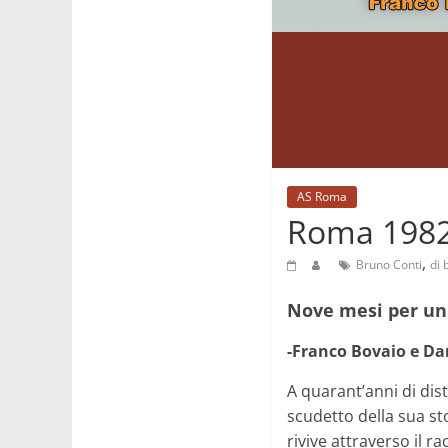
AS Roma
Roma 1982
,
Bruno Conti
di 
Nove mesi per un 
-Franco Bovaio e Dan
A quarant’anni di dis
scudetto della sua st
rivive attraverso il ra