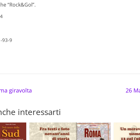
che “Rock&Gol”.
24
1-93-9
tima giravolta
26 M
che interessarti