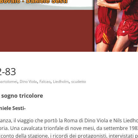
-83
,
,
,
,
bartolomei
Dino Viola
Falcao
Liedholm
scudetto
sogno tricolore
iele Sesti-
tanza, il viaggio che portò la Roma di Dino Viola e Nils Lied
oria. Una cavalcata trionfale di nove mesi, da settembre 19
cconto della stagione, i ricordi dei protagonisti, intervistati 