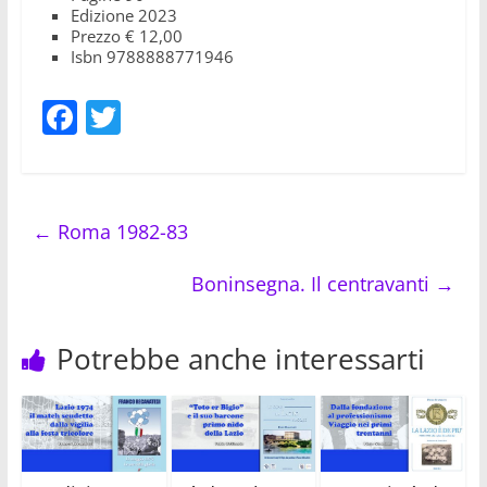
Edizione 2023
Prezzo € 12,00
Isbn 9788888771946
F
T
a
w
c
itt
e
er
←
Roma 1982-83
b
o
Boninsegna. Il centravanti
→
o
k
Potrebbe anche interessarti