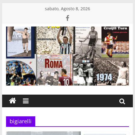
Salta
sabato, Agosto 8, 2026
al
contenuto
Edizioni
Eraclea
Casa
editrice
di
libri
bigiarelli
sportivi