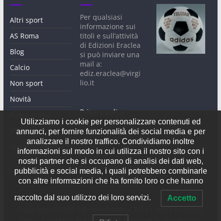
Per qualsiasi
Altri sport
informazione sui
AS Roma
titoli e sull’attività
di Edizioni Eraclea
Blog
si può inviare una
mail a:
Calcio
ediz.eraclea@virgi
lio.it
Non sport
Novità
Privacy policy
Primo piano
Utilizziamo i cookie per personalizzare contenuti ed
SS Lazio
annunci, per fornire funzionalità dei social media e per
analizzare il nostro traffico. Condividiamo inoltre
Uncategorized
informazioni sul modo in cui utilizza il nostro sito con i
nostri partner che si occupano di analisi dei dati web,
pubblicità e social media, i quali potrebbero combinarle
con altre informazioni che ha fornito loro o che hanno
raccolto dal suo utilizzo dei loro servizi.
Accetto
Copyright © 2026
Edizioni Eraclea
. Tutti i diritti riservati.
Tema:
ColorMag
di ThemeGrill. Powered by
WordPress
.