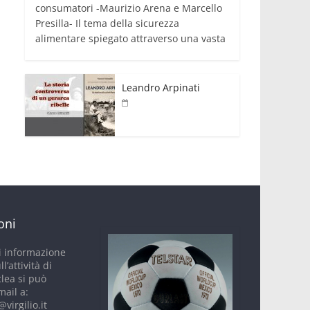
consumatori -Maurizio Arena e Marcello
Presilla- Il tema della sicurezza
alimentare spiegato attraverso una vasta
Leandro Arpinati
oni
i informazione
ll’attività di
clea si può
mail a:
virgilio.it