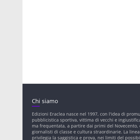
Chi siamo
Edizioni Eraclea nasce nel 1997, con l'idea di prom
pubblicistica sportiva, vittima di vecchi e ingiustific
ma frequentata, a partire dai primi del Novecento, d
giornalisti di classe e cultura straordinarie. La linea
privilegia la saggistica e prova, nei limiti del possibi