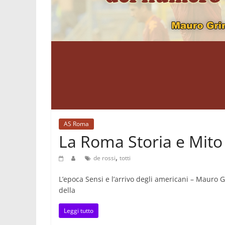
AS Roma
La Roma Storia e Mito
,
de rossi
totti
L’epoca Sensi e l’arrivo degli americani – Mauro 
della
Leggi tutto