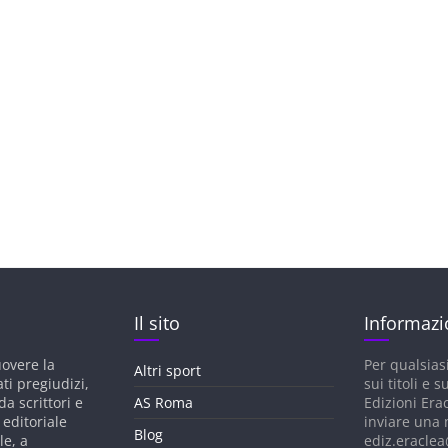
Il sito
Informazi
uovere la
Per qualsias
Altri sport
ati pregiudizi,
sui titoli e su
a scrittori e
AS Roma
Edizioni Era
 editoriale
inviare una 
Blog
le, a
ediz.eraclea@