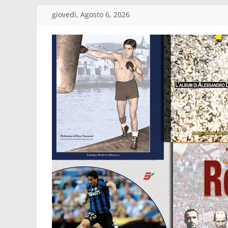
Salta
giovedì, Agosto 6, 2026
al
contenuto
Edizioni
Eraclea
Casa
editrice