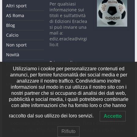
Per qualsiasi
Altri sport
informazione sui
AS Roma
titoli e sull’attività
di Edizioni Eraclea
Blog
si può inviare una
mail a:
Calcio
ediz.eraclea@virgi
lio.it
Non sport
Novità
Privacy policy
Primo piano
Utilizziamo i cookie per personalizzare contenuti ed
SS Lazio
annunci, per fornire funzionalità dei social media e per
analizzare il nostro traffico. Condividiamo inoltre
Uncategorized
informazioni sul modo in cui utilizza il nostro sito con i
nostri partner che si occupano di analisi dei dati web,
pubblicità e social media, i quali potrebbero combinarle
con altre informazioni che ha fornito loro o che hanno
raccolto dal suo utilizzo dei loro servizi.
Accetto
Copyright © 2026
Edizioni Eraclea
. Tutti i diritti riservati.
Tema:
ColorMag
di ThemeGrill. Powered by
WordPress
.
Rifiuto