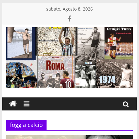
Salta
sabato, Agosto 8, 2026
al
contenuto
Edizioni
Eraclea
Casa
editrice
di
libri
foggia calcio
sportivi