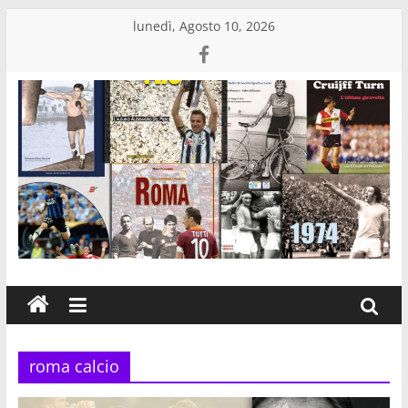
Salta
lunedì, Agosto 10, 2026
al
contenuto
Edizioni
Eraclea
Casa
editrice
di
libri
roma calcio
sportivi