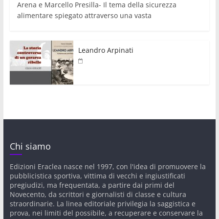
Arena e Marcello Presilla- Il tema della sicurezza
alimentare spiegato attraverso una vasta
Leandro Arpinati
Chi siamo
Edizioni Eraclea nasce nel 1997, con l'idea di promuovere la
pubblicistica sportiva, vittima di vecchi e ingiustificati
pregiudizi, ma frequentata, a partire dai primi del
Novecento, da scrittori e giornalisti di classe e cultura
straordinarie. La linea editoriale privilegia la saggistica e
prova, nei limiti del possibile, a recuperare e conservare la